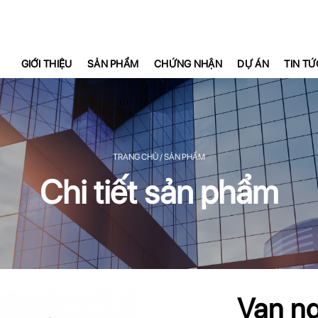
GIỚI THIỆU
SẢN PHẨM
CHỨNG NHẬN
DỰ ÁN
TIN TỨ
TRANG CHỦ
/ SẢN PHẨM
Chi tiết sản phẩm
Van ng