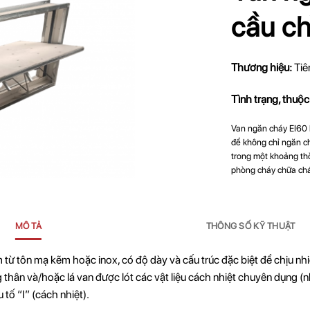
cầu ch
Thương hiệu:
Tiê
Tình trạng, thuộc
Van ngăn cháy EI60 lo
để không chỉ ngăn ch
trong một khoảng thờ
phòng cháy chữa chá
MÔ TẢ
THÔNG SỐ KỸ THUẬT
 từ tôn mạ kẽm hoặc inox, có độ dày và cấu trúc đặc biệt để chịu nhi
ng thân và/hoặc lá van được lót các vật liệu cách nhiệt chuyên dụng
tố “I” (cách nhiệt).