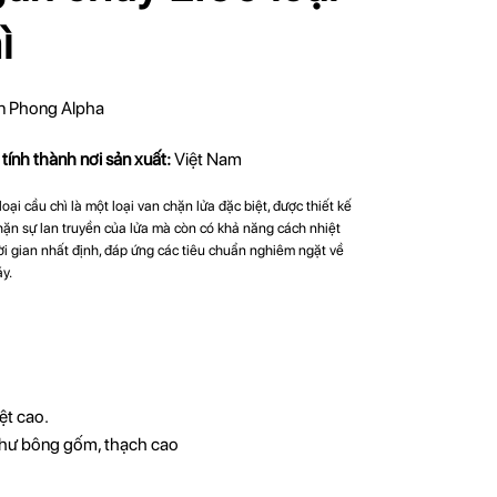
ì
n Phong Alpha
 tính thành nơi sản xuất:
Việt Nam
ại cầu chì là một loại van chặn lửa đặc biệt, được thiết kế
ặn sự lan truyền của lửa mà còn có khả năng cách nhiệt
i gian nhất định, đáp ứng các tiêu chuẩn nghiêm ngặt về
y.
ệt cao.
 (như bông gốm, thạch cao