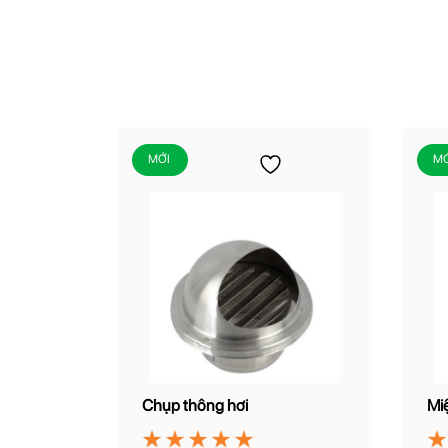
MỚI
MỚ
Chụp thông hơi
Miệ