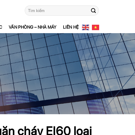
Tìm
kiếm:
C
VĂN PHÒNG – NHÀ MÁY
LIÊN HỆ
ăn cháy EI60 loại