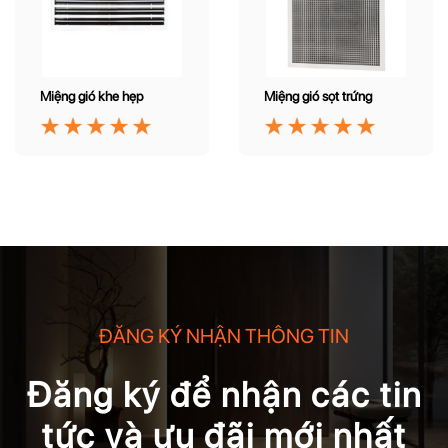
Miệng gió khe hẹp
Miệng gió sọt trứng
ĐĂNG KÝ NHẬN THÔNG TIN
Đăng ký để nhận các tin
tức và ưu đãi mới nhất