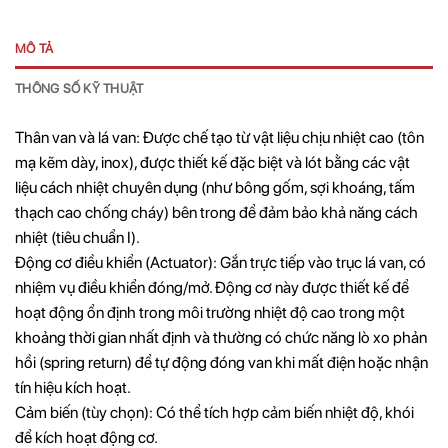
MÔ TẢ
THÔNG SỐ KỸ THUẬT
Thân van và lá van: Được chế tạo từ vật liệu chịu nhiệt cao (tôn
mạ kẽm dày, inox), được thiết kế đặc biệt và lót bằng các vật
liệu cách nhiệt chuyên dụng (như bông gốm, sợi khoáng, tấm
thạch cao chống cháy) bên trong để đảm bảo khả năng cách
nhiệt (tiêu chuẩn I).
Động cơ điều khiển (Actuator): Gắn trực tiếp vào trục lá van, có
nhiệm vụ điều khiển đóng/mở. Động cơ này được thiết kế để
hoạt động ổn định trong môi trường nhiệt độ cao trong một
khoảng thời gian nhất định và thường có chức năng lò xo phản
hồi (spring return) để tự động đóng van khi mất điện hoặc nhận
tín hiệu kích hoạt.
Cảm biến (tùy chọn): Có thể tích hợp cảm biến nhiệt độ, khói
để kích hoạt động cơ.