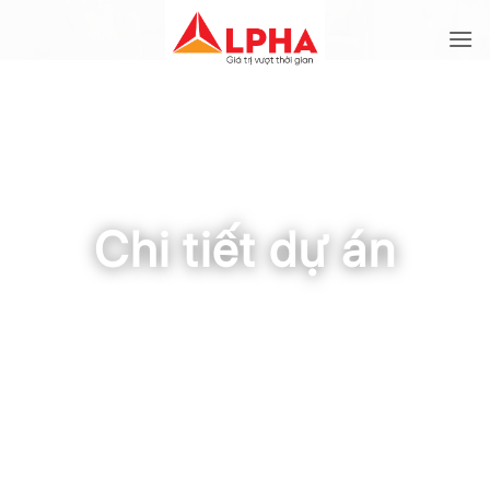
Bỏ
qua
nội
dung
TRANG CHỦ / CHI TIẾT DỰ ÁN
Chi tiết dự án