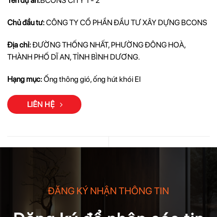
Tên dự án:
BCONS CITY 1 - 2
Chủ đầu tư:
CÔNG TY CỔ PHẦN ĐẦU TƯ XÂY DỰNG BCONS
Địa chỉ:
ĐƯỜNG THỐNG NHẤT, PHƯỜNG ĐÔNG HOÀ,
THÀNH PHỐ DĨ AN, TỈNH BÌNH DƯƠNG.
Hạng mục:
Ống thông gió, ống hút khói EI
LIÊN HỆ
ĐĂNG KÝ NHẬN THÔNG TIN