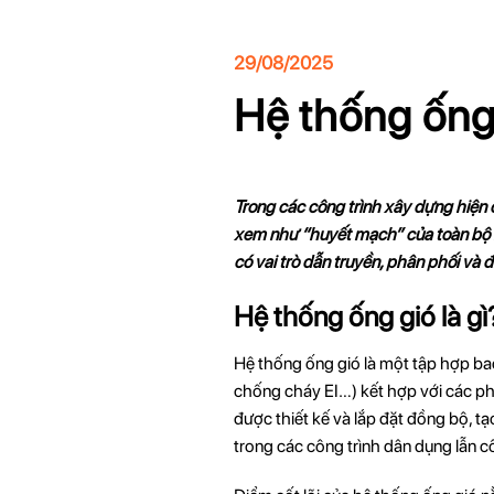
29/08/2025
Hệ thống ống
Trong các công trình xây dựng hiện 
xem như “huyết mạch” của toàn bộ kh
có vai trò dẫn truyền, phân phối và 
Hệ thống ống gió là gì
Hệ thống ống gió là một tập hợp bao
chống cháy EI…) kết hợp với các phụ
được thiết kế và lắp đặt đồng bộ, t
trong các công trình dân dụng lẫn c