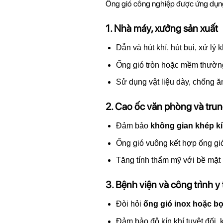
Ống gió công nghiệp được ứng dụng 
1. Nhà máy, xưởng sản xuất
Dẫn và hút khí, hút bụi, xử lý kh
Ống gió tròn hoặc mềm thường
Sử dụng vật liệu dày, chống ă
2. Cao ốc văn phòng và tru
Đảm bảo
không gian khép k
Ống gió vuông kết hợp ống gió
Tăng tính thẩm mỹ với bề mặt
3. Bệnh viện và công trình y 
Đòi hỏi
ống gió inox hoặc b
Đảm bảo độ kín khí tuyệt đối,