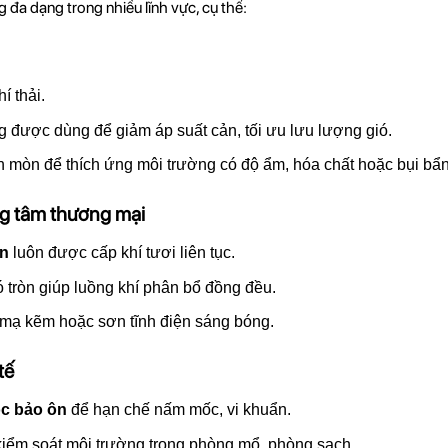
đa dạng trong nhiều lĩnh vực, cụ thể:
í thải.
 được dùng để giảm áp suất cản, tối ưu lưu lượng gió.
n mòn để thích ứng môi trường có độ ẩm, hóa chất hoặc bụi bẩn
ng tâm thương mại
ín
luôn được cấp khí tươi liên tục.
 tròn giúp luồng khí phân bổ đồng đều.
 mạ kẽm hoặc sơn tĩnh điện sáng bóng.
tế
ọc bảo ôn
để hạn chế nấm mốc, vi khuẩn.
 kiểm soát môi trường trong phòng mổ, phòng sạch.