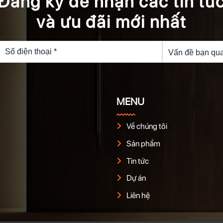
Đăng ký để nhận các tin tứ
và ưu đãi mới nhất
MENU
Về chúng tôi
Sản phẩm
Tin tức
Dự án
Liên hệ