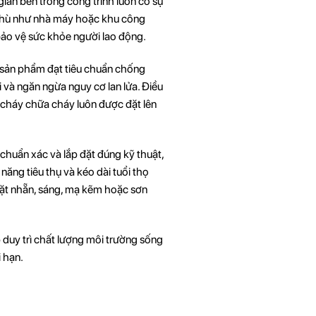
gian bên trong công trình luôn có sự
c thù như nhà máy hoặc khu công
 bảo vệ sức khỏe người lao động.
g sản phẩm đạt tiêu chuẩn chống
i và ngăn ngừa nguy cơ lan lửa. Điều
g cháy chữa cháy luôn được đặt lên
 chuẩn xác và lắp đặt đúng kỹ thuật,
 năng tiêu thụ và kéo dài tuổi thọ
mặt nhẵn, sáng, mạ kẽm hoặc sơn
 duy trì chất lượng môi trường sống
i hạn.