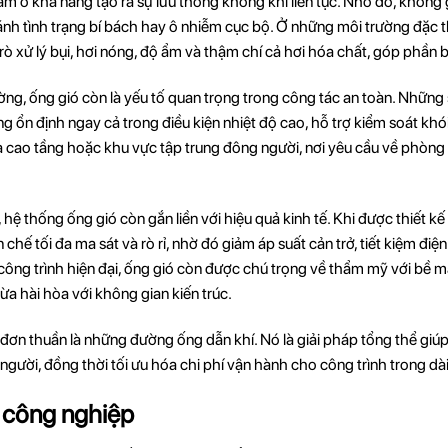
ằm ở khả năng tạo ra sự lưu thông không khí liên tục. Nhờ đó, không 
 tránh tình trạng bí bách hay ô nhiễm cục bộ. Ở những môi trường đặ
rò xử lý bụi, hơi nóng, độ ẩm và thậm chí cả hơi hóa chất, góp phần
ờng, ống gió còn là yếu tố quan trọng trong công tác an toàn. Nhữn
g ổn định ngay cả trong điều kiện nhiệt độ cao, hỗ trợ kiểm soát khó
nhà cao tầng hoặc khu vực tập trung đông người, nơi yêu cầu về phòn
 hệ thống ống gió còn gắn liền với hiệu quả kinh tế. Khi được thiết kế
chế tối đa ma sát và rò rỉ, nhờ đó giảm áp suất cản trở, tiết kiệm điện
ông trình hiện đại, ống gió còn được chú trọng về thẩm mỹ với bề 
ừa hài hòa với không gian kiến trúc.
đơn thuần là những đường ống dẫn khí. Nó là giải pháp tổng thể giúp
người, đồng thời tối ưu hóa chi phí vận hành cho công trình trong dà
 công nghiệp