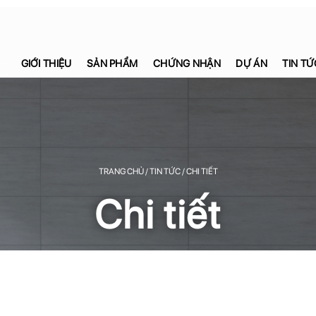
GIỚI THIỆU
SẢN PHẨM
CHỨNG NHẬN
DỰ ÁN
TIN TỨ
TRANG CHỦ / TIN TỨC / CHI TIẾT
Chi tiết