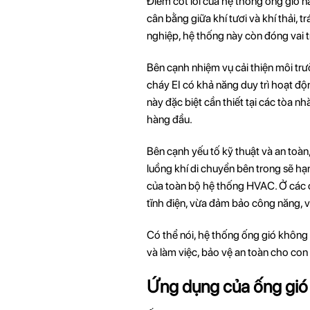
Điểm cốt lõi của hệ thống ống gió n
cân bằng giữa khí tươi và khí thải,
nghiệp, hệ thống này còn đóng vai t
Bên cạnh nhiệm vụ cải thiện môi trư
cháy EI có khả năng duy trì hoạt độn
này đặc biệt cần thiết tại các tòa 
hàng đầu.
Bên cạnh yếu tố kỹ thuật và an toàn,
luồng khí di chuyển bên trong sẽ hạn 
của toàn bộ hệ thống HVAC. Ở các c
tĩnh điện, vừa đảm bảo công năng, v
Có thể nói, hệ thống ống gió không 
và làm việc, bảo vệ an toàn cho con 
Ứng dụng của ống gió